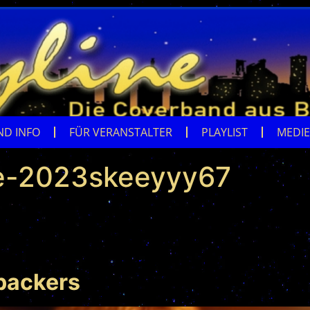
ND INFO
FÜR VERANSTALTER
PLAYLIST
MEDI
e-2023skeeyyy67
backers